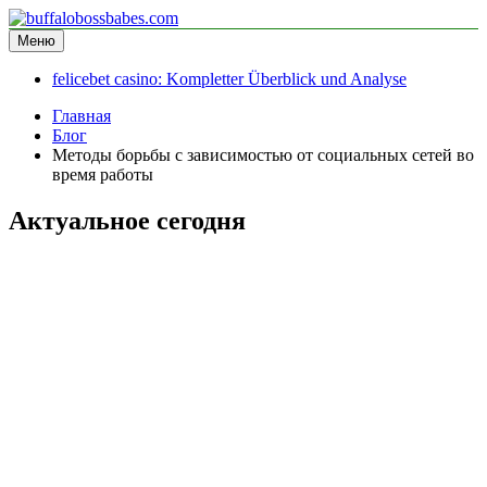
Перейти
к
Меню
buffalobossbabes.com
информационный сайт
содержимому
felicebet casino: Kompletter Überblick und Analyse
Главная
Блог
Методы борьбы с зависимостью от социальных сетей во
время работы
Актуальное сегодня