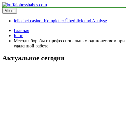
Перейти
к
Меню
buffalobossbabes.com
информационный сайт
содержимому
felicebet casino: Kompletter Überblick und Analyse
Главная
Блог
Методы борьбы с профессиональным одиночеством при
удаленной работе
Актуальное сегодня