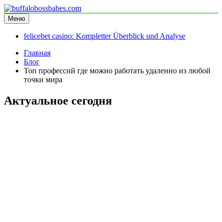
Перейти
к
Меню
buffalobossbabes.com
информационный сайт
содержимому
felicebet casino: Kompletter Überblick und Analyse
Главная
Блог
Топ профессий где можно работать удаленно из любой
точки мира
Актуальное сегодня