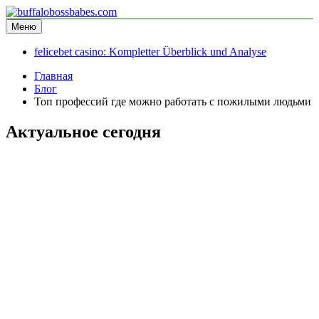
Перейти
к
Меню
buffalobossbabes.com
информационный сайт
содержимому
felicebet casino: Kompletter Überblick und Analyse
Главная
Блог
Топ профессий где можно работать с пожилыми людьми
Актуальное сегодня