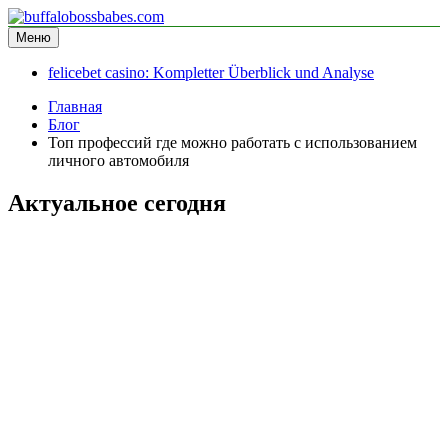
Перейти
к
Меню
buffalobossbabes.com
информационный сайт
содержимому
felicebet casino: Kompletter Überblick und Analyse
Главная
Блог
Топ профессий где можно работать с использованием
личного автомобиля
Актуальное сегодня