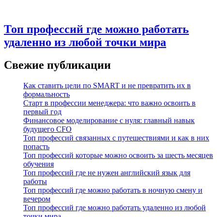
Топ профессий где можно работать
удаленно из любой точки мира
Свежие публикации
Как ставить цели по SMART и не превратить их в
формальность
Старт в профессии менеджера: что важно освоить в
первый год
Финансовое моделирование с нуля: главный навык
будущего CFO
Топ профессий связанных с путешествиями и как в них
попасть
Топ профессий которые можно освоить за шесть месяцев
обучения
Топ профессий где не нужен английский язык для
работы
Топ профессий где можно работать в ночную смену и
вечером
Топ профессий где можно работать удаленно из любой
точки мира