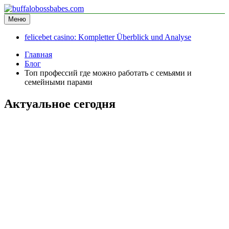
Перейти
к
Меню
buffalobossbabes.com
информационный сайт
содержимому
felicebet casino: Kompletter Überblick und Analyse
Главная
Блог
Топ профессий где можно работать с семьями и
семейными парами
Актуальное сегодня