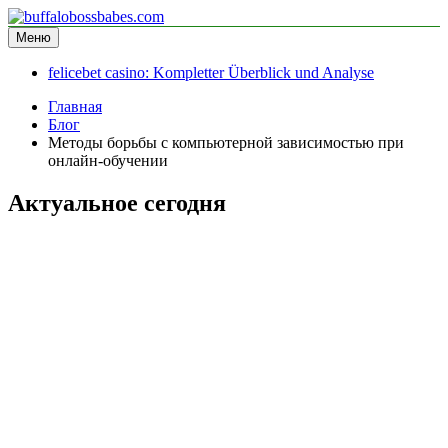
Перейти
к
Меню
buffalobossbabes.com
информационный сайт
содержимому
felicebet casino: Kompletter Überblick und Analyse
Главная
Блог
Методы борьбы с компьютерной зависимостью при
онлайн-обучении
Актуальное сегодня