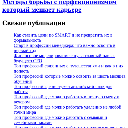
Методы борьбы с перфекционизмом
который мешает карьере
Свежие публикации
Как ставить цели по SMART и не превратить их в
формальность
Старт в профессии менеджера: что важно освоить в
первый год
Финансовое моделирование с нуля: главный навык
будущего CFO
Топ профессий связанных с путешествиями и как в них
попасть
Топ профессий которые можно освоить за шесть месяцев
обучения
Топ профессий где не нужен английский язык для
работы
Топ профессий где можно работать в ночную смену и
вечером
Топ профессий где можно работать удаленно из любой
точки мира
Топ профессий где можно работать с семьями и
семейными парами
Топ профессий где можно работать с пожилыми людьми