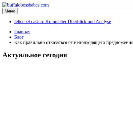
Перейти
к
Меню
buffalobossbabes.com
информационный сайт
содержимому
felicebet casino: Kompletter Überblick und Analyse
Главная
Блог
Как правильно отказаться от неподходящего предложения
Актуальное сегодня