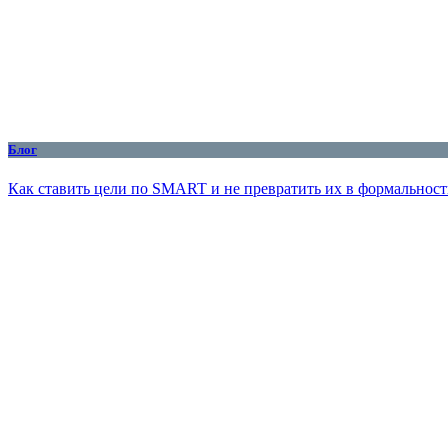
Блог
Как ставить цели по SMART и не превратить их в формальност