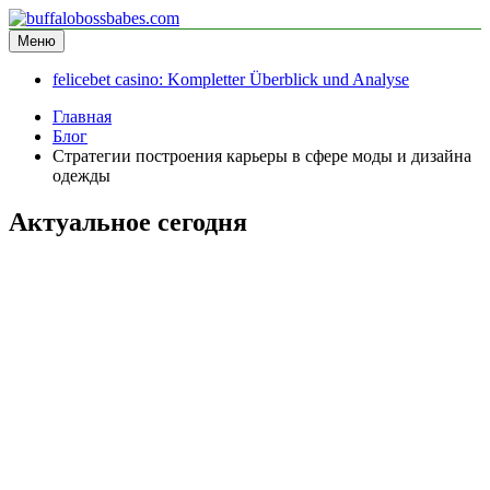
Перейти
к
Меню
buffalobossbabes.com
информационный сайт
содержимому
felicebet casino: Kompletter Überblick und Analyse
Главная
Блог
Стратегии построения карьеры в сфере моды и дизайна
одежды
Актуальное сегодня