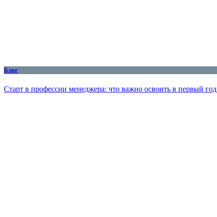
Блог
Старт в профессии менеджера: что важно освоить в первый год