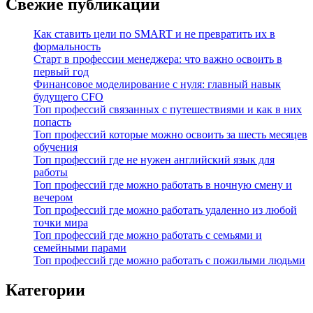
Свежие публикации
Как ставить цели по SMART и не превратить их в
формальность
Старт в профессии менеджера: что важно освоить в
первый год
Финансовое моделирование с нуля: главный навык
будущего CFO
Топ профессий связанных с путешествиями и как в них
попасть
Топ профессий которые можно освоить за шесть месяцев
обучения
Топ профессий где не нужен английский язык для
работы
Топ профессий где можно работать в ночную смену и
вечером
Топ профессий где можно работать удаленно из любой
точки мира
Топ профессий где можно работать с семьями и
семейными парами
Топ профессий где можно работать с пожилыми людьми
Категории