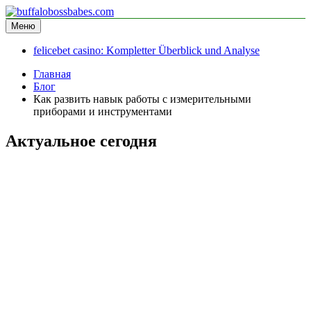
Перейти
к
Меню
buffalobossbabes.com
информационный сайт
содержимому
felicebet casino: Kompletter Überblick und Analyse
Главная
Блог
Как развить навык работы с измерительными
приборами и инструментами
Актуальное сегодня