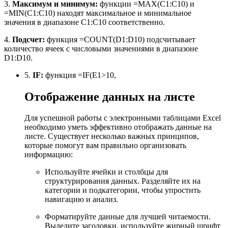
3.
Максимум и минимум:
функции =MAX(C1:C10) и
=MIN(C1:C10) находят максимальное и минимальное
значения в диапазоне C1:C10 соответственно.
4.
Подсчет:
функция =COUNT(D1:D10) подсчитывает
количество ячеек с числовыми значениями в диапазоне
D1:D10.
5.
IF:
функция =IF(E1>10,
Отображение данных на листе
Для успешной работы с электронными таблицами Excel
необходимо уметь эффективно отображать данные на
листе. Существует несколько важных принципов,
которые помогут вам правильно организовать
информацию:
Используйте ячейки и столбцы для
структурирования данных. Разделяйте их на
категории и подкатегории, чтобы упростить
навигацию и анализ.
Форматируйте данные для лучшей читаемости.
Выделите заголовки, используйте жирный шрифт