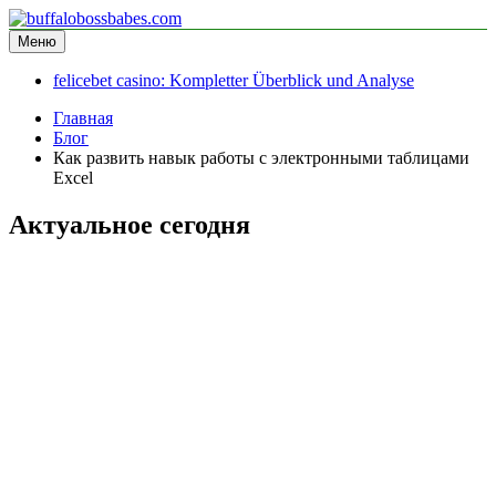
Перейти
к
Меню
buffalobossbabes.com
информационный сайт
содержимому
felicebet casino: Kompletter Überblick und Analyse
Главная
Блог
Как развить навык работы с электронными таблицами
Excel
Актуальное сегодня