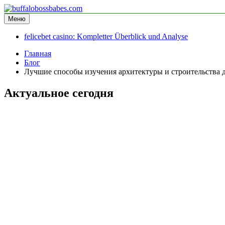
Перейти
к
Меню
buffalobossbabes.com
информационный сайт
содержимому
felicebet casino: Kompletter Überblick und Analyse
Главная
Блог
Лучшие способы изучения архитектуры и строительства
Актуальное сегодня