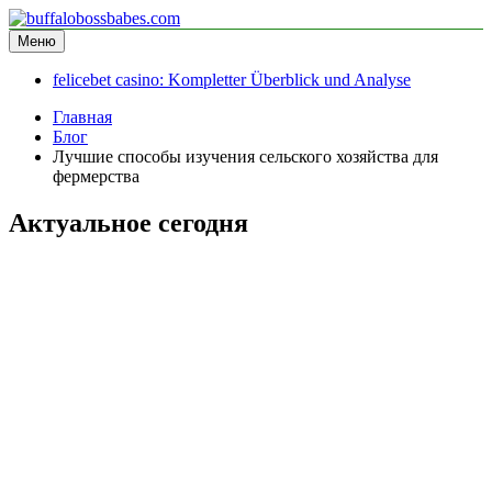
Перейти
к
Меню
buffalobossbabes.com
информационный сайт
содержимому
felicebet casino: Kompletter Überblick und Analyse
Главная
Блог
Лучшие способы изучения сельского хозяйства для
фермерства
Актуальное сегодня