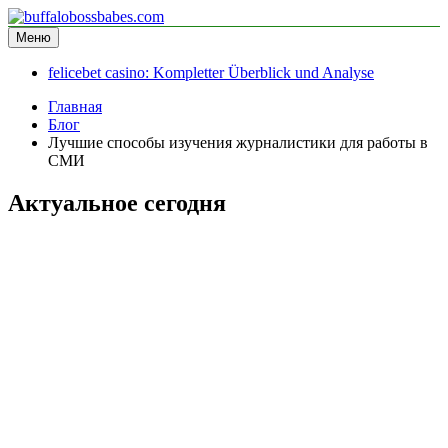
Перейти
к
Меню
buffalobossbabes.com
информационный сайт
содержимому
felicebet casino: Kompletter Überblick und Analyse
Главная
Блог
Лучшие способы изучения журналистики для работы в
СМИ
Актуальное сегодня