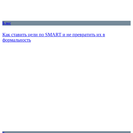
Блог
Как ставить цели по SMART и не превратить их в
формальность