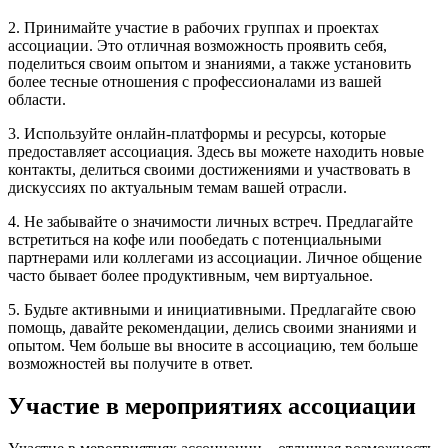
2. Принимайте участие в рабочих группах и проектах
ассоциации. Это отличная возможность проявить себя,
поделиться своим опытом и знаниями, а также установить
более тесные отношения с профессионалами из вашей
области.
3. Используйте онлайн-платформы и ресурсы, которые
предоставляет ассоциация. Здесь вы можете находить новые
контакты, делиться своими достижениями и участвовать в
дискуссиях по актуальным темам вашей отрасли.
4. Не забывайте о значимости личных встреч. Предлагайте
встретиться на кофе или пообедать с потенциальными
партнерами или коллегами из ассоциации. Личное общение
часто бывает более продуктивным, чем виртуальное.
5. Будьте активными и инициативными. Предлагайте свою
помощь, давайте рекомендации, делись своими знаниями и
опытом. Чем больше вы вносите в ассоциацию, тем больше
возможностей вы получите в ответ.
Участие в мероприятиях ассоциации