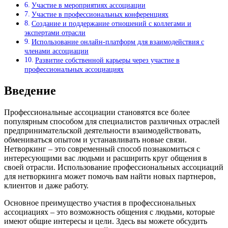
Участие в мероприятиях ассоциации
Участие в профессиональных конференциях
Создание и поддержание отношений с коллегами и
экспертами отрасли
Использование онлайн-платформ для взаимодействия с
членами ассоциации
Развитие собственной карьеры через участие в
профессиональных ассоциациях
Введение
Профессиональные ассоциации становятся все более
популярным способом для специалистов различных отраслей
предпринимательской деятельности взаимодействовать,
обмениваться опытом и устанавливать новые связи.
Нетворкинг – это современный способ познакомиться с
интересующими вас людьми и расширить круг общения в
своей отрасли. Использование профессиональных ассоциаций
для нетворкинга может помочь вам найти новых партнеров,
клиентов и даже работу.
Основное преимущество участия в профессиональных
ассоциациях – это возможность общения с людьми, которые
имеют общие интересы и цели. Здесь вы можете обсудить