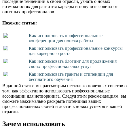
последние тенденции в своей отрасли, узнать о новых
возможностях для развития карьеры и получить советы от
опытных профессионалов.
Похожие статьи:
Как использовать профессиональные
конференции для поиска работы
Как использовать профессиональные конкурсы
для карьерного роста
Как использовать блогинг для продвижения
своих профессиональных услуг
Как использовать гранты и стипендии для
бесплатного обучения
В данной статье мы рассмотрим несколько полезных советов о
том, как эффективно использовать профессиональные
ассоциации для нетворкинга. Следуя этим рекомендациям, вы
сможете максимально раскрыть потенциал ваших
профессиональных связей и достичь новых успехов в вашей
отрасли.
Зачем использовать