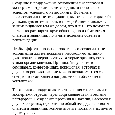
Создание и поддержание отношений с коллегами и
экспертами отрасли является одним из ключевых
аспектов успешного нетворкинга. Вступив в
профессиональные ассоциации, вы открываете для себя
уникальную возможность взаимодействия с людьми,
занимающимися тем же делом, что и вы. Это помогает
не только расширить круг общения, но и обменяться
опытом и знаниями, получить полезные советы и
рекомендации.
Чтобы эффективно использовать профессиональные
ассоциации для нетворкинга, необходимо активно
участвовать в мероприятиях, которые организуются
этими организациями. Принимайте участие в
семинарах, конференциях, воркшопах, встречах и
других мероприятиях, где можно познакомиться со
специалистами вашего направления и обменяться
контактами.
Также важно поддерживать отношения с коллегами и
экспертами отрасли через социальные сети и онлайн-
платформы. Создавайте профили в LinkedIn, Facebook и
других соцсетях, где активно общайтесь, делись своим
опытом и знаниями, комментируйте посты и участвуйте
в дискуссиях.