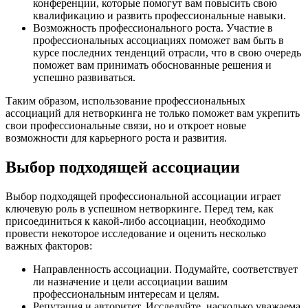
конференции, которые помогут вам повысить свою
квалификацию и развить профессиональные навыки.
Возможность профессионального роста. Участие в
профессиональных ассоциациях поможет вам быть в
курсе последних тенденций отрасли, что в свою очередь
поможет вам принимать обоснованные решения и
успешно развиваться.
Таким образом, использование профессиональных
ассоциаций для нетворкинга не только поможет вам укрепить
свои профессиональные связи, но и откроет новые
возможности для карьерного роста и развития.
Выбор подходящей ассоциации
Выбор подходящей профессиональной ассоциации играет
ключевую роль в успешном нетворкинге. Перед тем, как
присоединиться к какой-либо ассоциации, необходимо
провести некоторое исследование и оценить несколько
важных факторов:
Направленность ассоциации. Подумайте, соответствует
ли назначение и цели ассоциации вашим
профессиональным интересам и целям.
Репутация и авторитет. Исследуйте, насколько уважаема