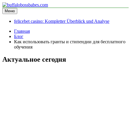
Перейти
к
Меню
buffalobossbabes.com
информационный сайт
содержимому
felicebet casino: Kompletter Überblick und Analyse
Главная
Блог
Как использовать гранты и стипендии для бесплатного
обучения
Актуальное сегодня