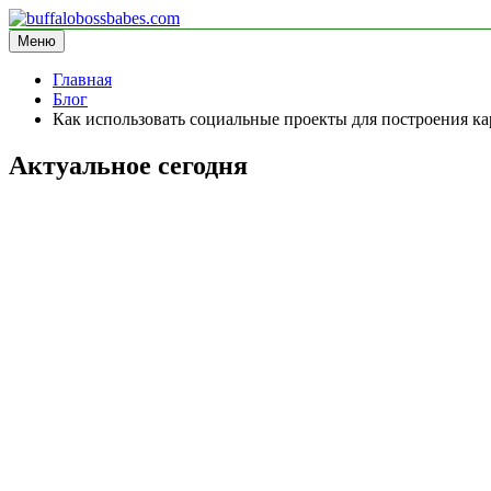
Перейти
к
Меню
buffalobossbabes.com
информационный сайт
содержимому
Главная
Блог
Как использовать социальные проекты для построения к
Актуальное сегодня