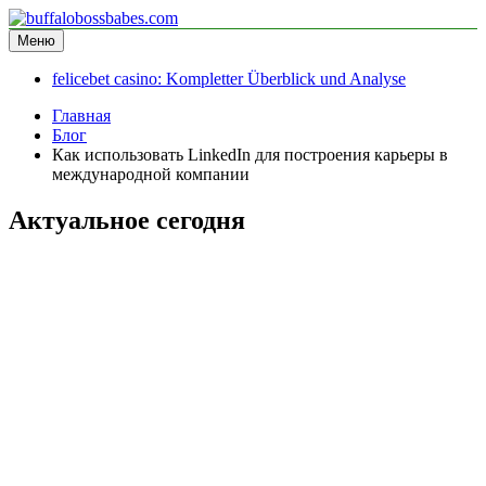
Перейти
к
Меню
buffalobossbabes.com
информационный сайт
содержимому
felicebet casino: Kompletter Überblick und Analyse
Главная
Блог
Как использовать LinkedIn для построения карьеры в
международной компании
Актуальное сегодня