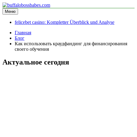
Перейти
к
Меню
buffalobossbabes.com
информационный сайт
содержимому
felicebet casino: Kompletter Überblick und Analyse
Главная
Блог
Как использовать краудфандинг для финансирования
своего обучения
Актуальное сегодня