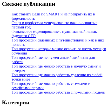
Свежие публикации
Как ставить цели по SMART и не превратить их в
формальность
Старт в профессии менеджера: что важно освоить в
первый год
Финансовое моделирование с нуля: главный навык
будущего CFO
Топ профессий связанных с путешествиями и как в них
попасть
Топ профессий которые можно освоить за шесть месяцев
обучения
Топ профессий где не нужен английский язык для
работы
Топ профессий где можно работать в ночную смену и
вечером
Топ профессий где можно работать удаленно из любой
точки мира
Топ профессий где можно работать с семьями и
семейными парами
Топ профессий где можно работать с пожилыми людьми
Категории