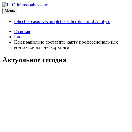
Перейти
к
Меню
buffalobossbabes.com
информационный сайт
содержимому
felicebet casino: Kompletter Überblick und Analyse
Главная
Блог
Как правильно составить карту профессиональных
контактов для нетворкинга
Актуальное сегодня