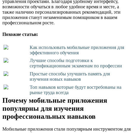
управления проектами. Благодаря удобному интерфейсу,
возможности обучаться в любое удобное время и месте, а
также наличию персонализированных рекомендаций, эти
приложения станут незаменимым помощником в вашем
профессиональном росте.
Похожие статьи:
Как использовать мобильные приложения для
эффективного обучения
Лучшие способы подготовки к
сертификационным экзаменам по профессии
Простые способы улучшить память для
изучения новых навыков
Топ навыков которые будут востребованы на
рынке труда всегда
Почему мобильные приложения
популярны для изучения
профессиональных навыков
Мобильные приложения стали популярным инструментом для