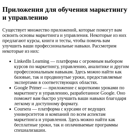
Приложения для обучения маркетингу
и управлению
Существует множество приложений, которые помогут вам
освоить основы маркетинга и управления. Некоторые из них
предлагают курсы, книги и тесты, чтобы помочь вам
улучшить ваши профессиональные навыки. Рассмотрим
некоторые из них:
LinkedIn Learning — платформа с огромным выбором
курсов по маркетингу, управлению, аналитике и другим
профессиональным навыкам. Здесь можно найти как
базовые, так и продвинутые уроки, предоставляемые
экспертами в соответствующих областях.
Google Primer — приложение с короткими уроками по
маркетингу и управлению, разработанное Google. Оно
поможет вам быстро улучшить ваши навыки благодаря
легкому и доступному формату.
Coursera — платформа с курсами от ведущих
университетов и компаний по всем аспектам
маркетинга и управления. Здесь можно найти как
бесплатные уроки, так и оплачиваемые программы
специализации.