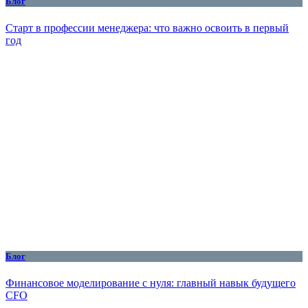
Блог
Старт в профессии менеджера: что важно освоить в первый
год
Блог
Финансовое моделирование с нуля: главный навык будущего
CFO