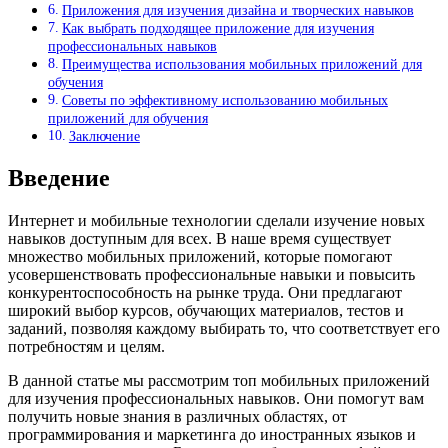
Приложения для изучения дизайна и творческих навыков
Как выбрать подходящее приложение для изучения
профессиональных навыков
Преимущества использования мобильных приложений для
обучения
Советы по эффективному использованию мобильных
приложений для обучения
Заключение
Введение
Интернет и мобильные технологии сделали изучение новых
навыков доступным для всех. В наше время существует
множество мобильных приложений, которые помогают
усовершенствовать профессиональные навыки и повысить
конкурентоспособность на рынке труда. Они предлагают
широкий выбор курсов, обучающих материалов, тестов и
заданий, позволяя каждому выбирать то, что соответствует его
потребностям и целям.
В данной статье мы рассмотрим топ мобильных приложений
для изучения профессиональных навыков. Они помогут вам
получить новые знания в различных областях, от
программирования и маркетинга до иностранных языков и