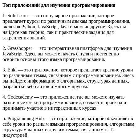
Топ приложений для изучения программирования
1. SoloLearn — это популярное приложение, которое
предлагает курсы по различным языкам программирования,
включая Python, JavaScript, Java и многие другие. Здесь вы
найдете как теорию, так и практические задания для
закрепления знаний.
2. Grasshopper — это интерактивная платформа для изучения
JavaScript. Здесь вы можете начать с нуля и постепенно
освоить основы этого языка программирования.
3. Enki — это приложение, которое предлагает краткие уроки
по различным темам, связанным с программированием. Здесь
вы найдете информацию о алгоритмах, структурах данных,
разработке веб-сайтов и многом другом.
4. Codecademy — это приложение, где вы можете изучать
различные языки программирования, создавать проекты и
принимать участие в интерактивных курсах.
5. Programming Hub — это приложение, которое объединяет в
себе уроки по разным языкам программирования, алгоритмам,
структурам данных и другим темам, связанным с IT-
индустрией.