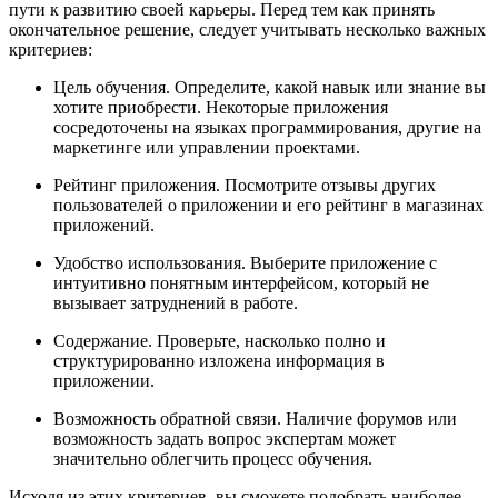
пути к развитию своей карьеры. Перед тем как принять
окончательное решение, следует учитывать несколько важных
критериев:
Цель обучения. Определите, какой навык или знание вы
хотите приобрести. Некоторые приложения
сосредоточены на языках программирования, другие на
маркетинге или управлении проектами.
Рейтинг приложения. Посмотрите отзывы других
пользователей о приложении и его рейтинг в магазинах
приложений.
Удобство использования. Выберите приложение с
интуитивно понятным интерфейсом, который не
вызывает затруднений в работе.
Содержание. Проверьте, насколько полно и
структурированно изложена информация в
приложении.
Возможность обратной связи. Наличие форумов или
возможность задать вопрос экспертам может
значительно облегчить процесс обучения.
Исходя из этих критериев, вы сможете подобрать наиболее