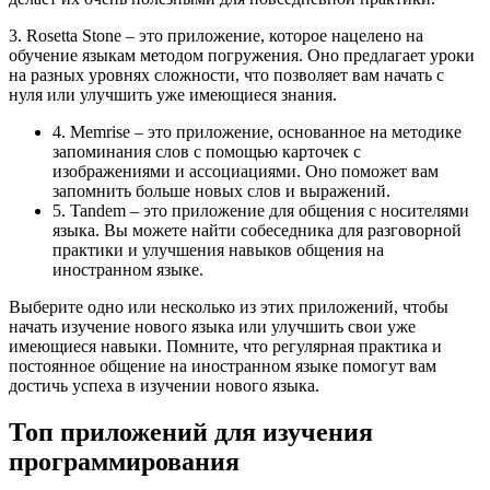
3. Rosetta Stone – это приложение, которое нацелено на
обучение языкам методом погружения. Оно предлагает уроки
на разных уровнях сложности, что позволяет вам начать с
нуля или улучшить уже имеющиеся знания.
4. Memrise – это приложение, основанное на методике
запоминания слов с помощью карточек с
изображениями и ассоциациями. Оно поможет вам
запомнить больше новых слов и выражений.
5. Tandem – это приложение для общения с носителями
языка. Вы можете найти собеседника для разговорной
практики и улучшения навыков общения на
иностранном языке.
Выберите одно или несколько из этих приложений, чтобы
начать изучение нового языка или улучшить свои уже
имеющиеся навыки. Помните, что регулярная практика и
постоянное общение на иностранном языке помогут вам
достичь успеха в изучении нового языка.
Топ приложений для изучения
программирования