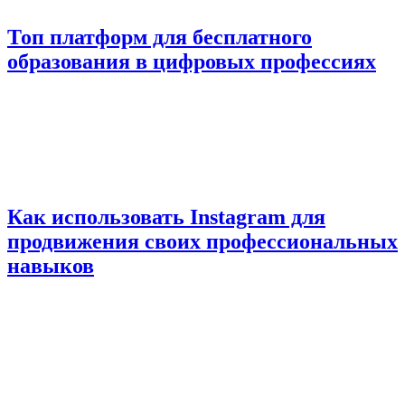
Топ платформ для бесплатного
образования в цифровых профессиях
Как использовать Instagram для
продвижения своих профессиональных
навыков