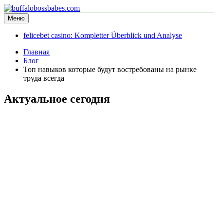
Перейти
к
Меню
buffalobossbabes.com
информационный сайт
содержимому
felicebet casino: Kompletter Überblick und Analyse
Главная
Блог
Топ навыков которые будут востребованы на рынке
труда всегда
Актуальное сегодня