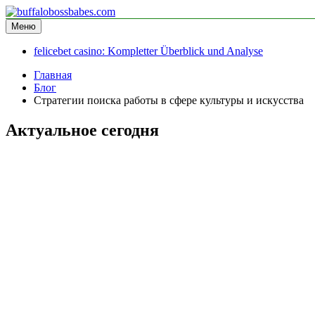
Перейти
к
Меню
buffalobossbabes.com
информационный сайт
содержимому
felicebet casino: Kompletter Überblick und Analyse
Главная
Блог
Стратегии поиска работы в сфере культуры и искусства
Актуальное сегодня