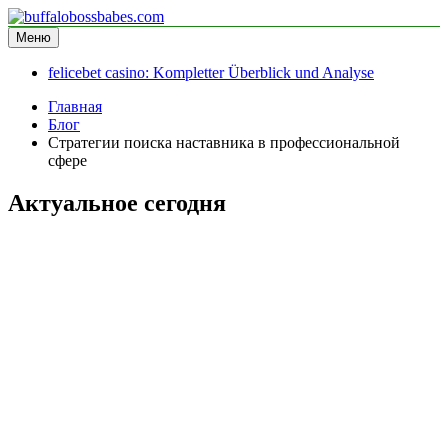
Перейти
к
Меню
buffalobossbabes.com
информационный сайт
содержимому
felicebet casino: Kompletter Überblick und Analyse
Главная
Блог
Стратегии поиска наставника в профессиональной
сфере
Актуальное сегодня