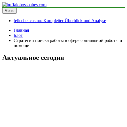
Перейти
к
Меню
buffalobossbabes.com
информационный сайт
содержимому
felicebet casino: Kompletter Überblick und Analyse
Главная
Блог
Стратегии поиска работы в сфере социальной работы и
помощи
Актуальное сегодня