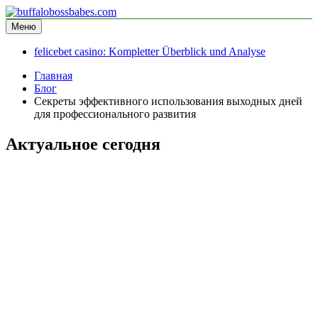
Перейти
к
Меню
buffalobossbabes.com
информационный сайт
содержимому
felicebet casino: Kompletter Überblick und Analyse
Главная
Блог
Секреты эффективного использования выходных дней
для профессионального развития
Актуальное сегодня