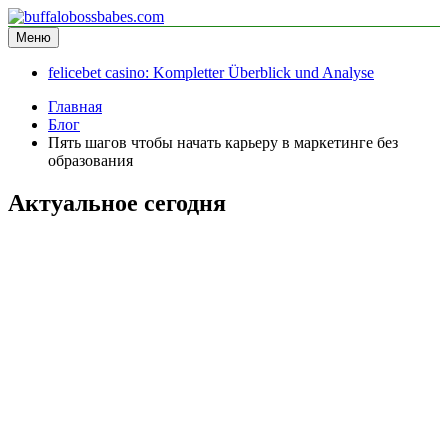
Перейти
к
Меню
buffalobossbabes.com
информационный сайт
содержимому
felicebet casino: Kompletter Überblick und Analyse
Главная
Блог
Пять шагов чтобы начать карьеру в маркетинге без
образования
Актуальное сегодня