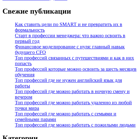
Свежие публикации
Как ставить цели по SMART и не превратить их в
формальность
Старт в профессии менеджера: что важно освоить в
первый год
Финансовое моделирование с нуля: главный навык
будущего CFO
Топ профессий связанных с путешествиями и как в них
попасть
Топ профессий которые можно освоить за шесть месяцев
обучения
Топ профессий где не нужен английский язык для
работы
Топ профессий где можно работать в ночную смену и
вечером
Топ профессий где можно работать удаленно из любой
точки мира
Топ профессий где можно работать с семьями и
семейными парами
Топ профессий где можно работать с пожилыми людьми
Категории