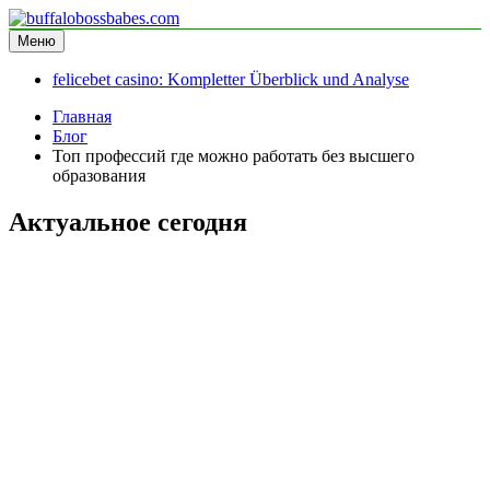
Перейти
к
Меню
buffalobossbabes.com
информационный сайт
содержимому
felicebet casino: Kompletter Überblick und Analyse
Главная
Блог
Топ профессий где можно работать без высшего
образования
Актуальное сегодня