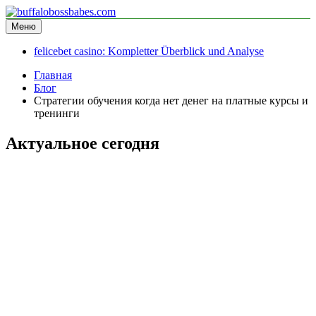
Перейти
к
Меню
buffalobossbabes.com
информационный сайт
содержимому
felicebet casino: Kompletter Überblick und Analyse
Главная
Блог
Стратегии обучения когда нет денег на платные курсы и
тренинги
Актуальное сегодня