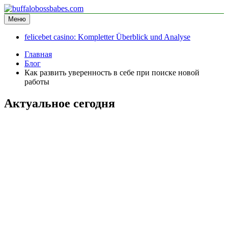
Перейти
к
Меню
buffalobossbabes.com
информационный сайт
содержимому
felicebet casino: Kompletter Überblick und Analyse
Главная
Блог
Как развить уверенность в себе при поиске новой
работы
Актуальное сегодня