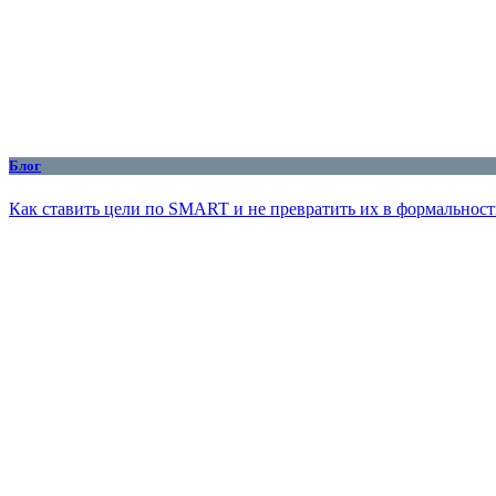
Блог
Как ставить цели по SMART и не превратить их в формальност