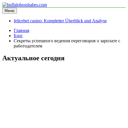
Перейти
к
Меню
buffalobossbabes.com
информационный сайт
содержимому
felicebet casino: Kompletter Überblick und Analyse
Главная
Блог
Секреты успешного ведения переговоров о зарплате с
работодателем
Актуальное сегодня