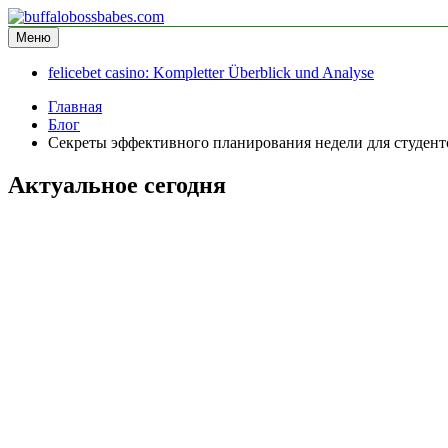
Перейти
к
Меню
buffalobossbabes.com
информационный сайт
содержимому
felicebet casino: Kompletter Überblick und Analyse
Главная
Блог
Секреты эффективного планирования недели для студен
Актуальное сегодня