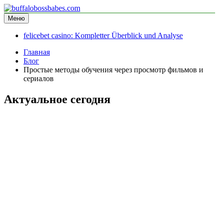
Перейти
к
Меню
buffalobossbabes.com
информационный сайт
содержимому
felicebet casino: Kompletter Überblick und Analyse
Главная
Блог
Простые методы обучения через просмотр фильмов и
сериалов
Актуальное сегодня