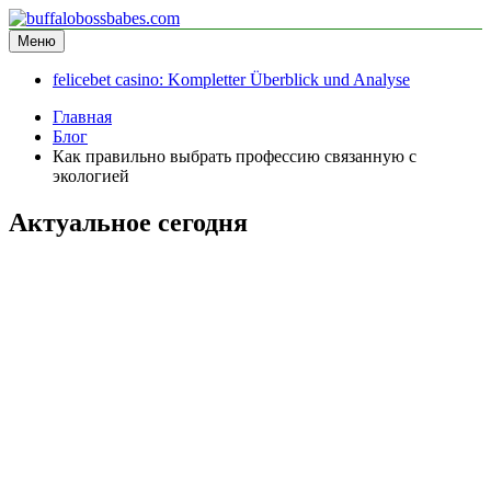
Перейти
к
Меню
buffalobossbabes.com
информационный сайт
содержимому
felicebet casino: Kompletter Überblick und Analyse
Главная
Блог
Как правильно выбрать профессию связанную с
экологией
Актуальное сегодня