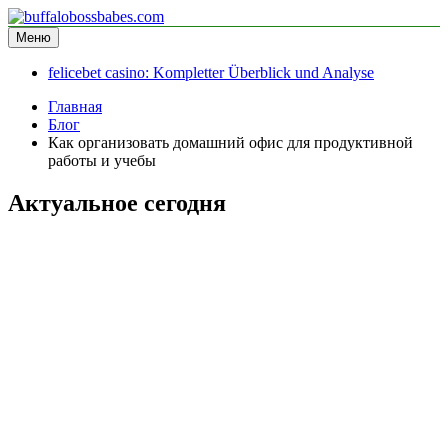
Перейти
к
Меню
buffalobossbabes.com
информационный сайт
содержимому
felicebet casino: Kompletter Überblick und Analyse
Главная
Блог
Как организовать домашний офис для продуктивной
работы и учебы
Актуальное сегодня