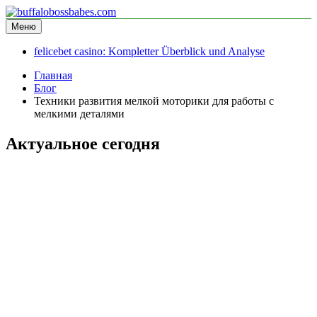
Перейти
к
Меню
buffalobossbabes.com
информационный сайт
содержимому
felicebet casino: Kompletter Überblick und Analyse
Главная
Блог
Техники развития мелкой моторики для работы с
мелкими деталями
Актуальное сегодня