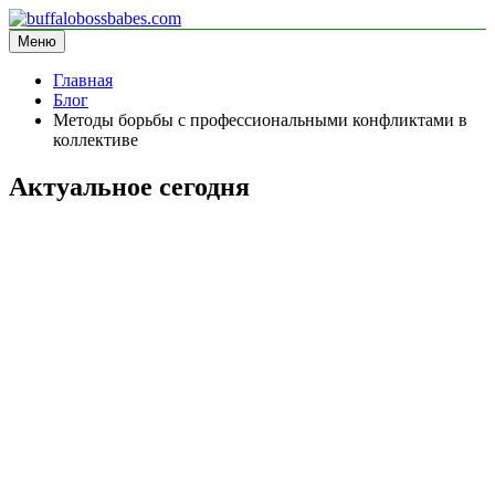
Перейти
к
Меню
buffalobossbabes.com
информационный сайт
содержимому
Главная
Блог
Методы борьбы с профессиональными конфликтами в
коллективе
Актуальное сегодня