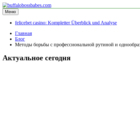
Перейти
к
Меню
buffalobossbabes.com
информационный сайт
содержимому
felicebet casino: Kompletter Überblick und Analyse
Главная
Блог
Методы борьбы с профессиональной рутиной и однообраз
Актуальное сегодня