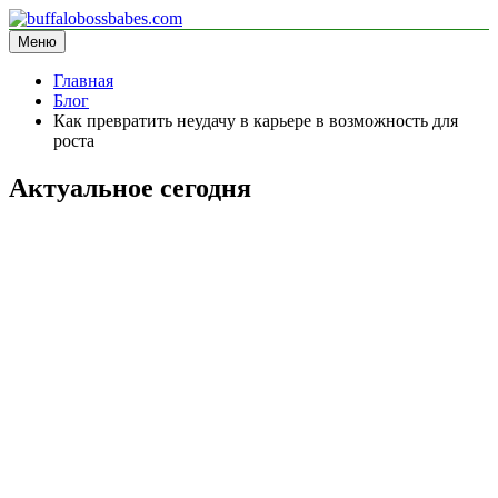
Перейти
к
Меню
buffalobossbabes.com
информационный сайт
содержимому
Главная
Блог
Как превратить неудачу в карьере в возможность для
роста
Актуальное сегодня